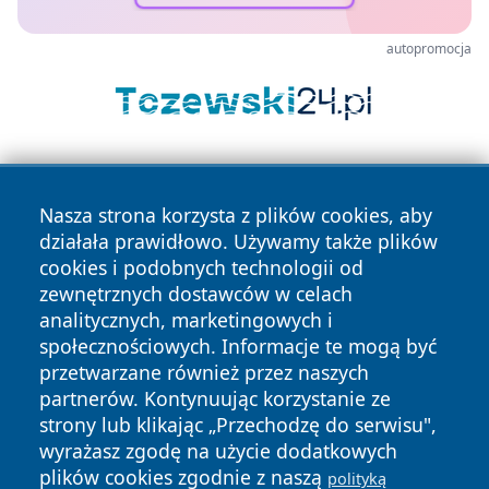
autopromocja
Nasza strona korzysta z plików cookies, aby
działała prawidłowo. Używamy także plików
cookies i podobnych technologii od
zewnętrznych dostawców w celach
Copyright © 2026 terazgniezno.pl Wszystkie prawa
analitycznych, marketingowych i
zastrzeżone.
społecznościowych. Informacje te mogą być
przetwarzane również przez naszych
partnerów. Kontynuując korzystanie ze
Polityka
Polityka
News
Autorzy
strony lub klikając „Przechodzę do serwisu",
Prywatności
Cookies
wyrażasz zgodę na użycie dodatkowych
plików cookies zgodnie z naszą
polityką