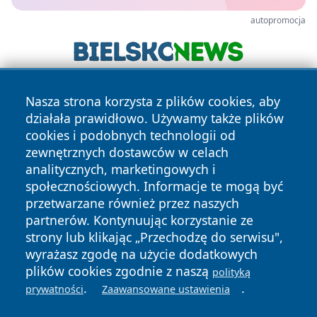
autopromocja
Nasza strona korzysta z plików cookies, aby
działała prawidłowo. Używamy także plików
cookies i podobnych technologii od
zewnętrznych dostawców w celach
analitycznych, marketingowych i
Copyright © 2026 terazgniezno.pl Wszystkie prawa
społecznościowych. Informacje te mogą być
zastrzeżone.
przetwarzane również przez naszych
partnerów. Kontynuując korzystanie ze
strony lub klikając „Przechodzę do serwisu",
Polityka
Polityka
News
Autorzy
wyrażasz zgodę na użycie dodatkowych
Prywatności
Cookies
plików cookies zgodnie z naszą
polityką
.
.
prywatności
Zaawansowane ustawienia