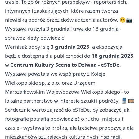
trasie. To zbiór różnych perspektyw - reporterskich,
intymnych i zaskakujących, które razem tworzą
niewielką podróż przez doświadczenia autorów. 😊📷
Wystawa ruszyła 3 grudnia i trwa do 18 grudnia -
sprawdź kiedy odwiedzić
Wernisaż odbył się
3 grudnia 2025
, a ekspozycja
będzie dostępna dla publiczności do
18 grudnia 2025
w
Centrum Kultury Scena to Dziwna - eSTeDe
.
Wystawa powstała we współpracy z Koleje
Wielkopolskie sp. z o.o. oraz Urzędem
Marszałkowskim Województwa Wielkopolskiego - to
lokalne partnerstwo w interesie sztuki i podróży. 🚆🎞️
Serdecznie warto zajrzeć do eSTeDe, by zobaczyć jak
fotografie potrafią opowiedzieć o ruchu, miejscu i
czasie - wystawa to krótka, ale treściwa propozycja dla
mieszkańców szukających kulturalnych inspiracji.