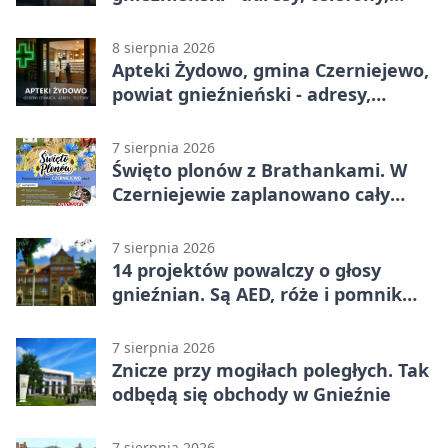
godziny otwarcia
8 sierpnia 2026
Apteki Żydowo, gmina Czerniejewo,
powiat gnieźnieński - adresy,
telefony, godziny otwarcia
7 sierpnia 2026
Święto plonów z Brathankami. W
Czerniejewie zaplanowano cały
dzień atrakcji
7 sierpnia 2026
14 projektów powalczy o głosy
gnieźnian. Są AED, róże i pomnik
Wojtka
7 sierpnia 2026
Znicze przy mogiłach poległych. Tak
odbędą się obchody w Gnieźnie
7 sierpnia 2026