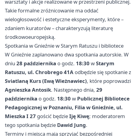
warsztaty i akcje realizowane w przestrzeni publicznej.
Takie formalne zróżnicowanie ma oddać
wielogłosowość i estetyczne eksperymenty, które –
zdaniem kuratorów – charakteryzują literaturę
środkowoeuropejską.
Spotkania w Gnieźnie w Starym Ratuszu i bibliotece
W Gnieźnie zaplanowano dwa spotkania autorskie. W
dniu
28 października
o godz.
18:30
w
Starym
Ratuszu, ul. Chrobrego 41A
odbędzie się spotkanie z
Sviatlaną Kurs (Ewą Wieżnawiec)
, które poprowadzi
Agnieszka Antosik
. Następnego dnia,
29
października
o godz.
18:30
w
Publicznej Bibliotece
Pedagogicznej w Poznaniu, Filia w Gnieźnie, ul.
Mieszka I 27
gościć będzie
Iję Kiwę
; moderatorem
tego spotkania będzie
Dawid Jung
.
Terminy i miejsca mają sprzyjać bezpośredniej