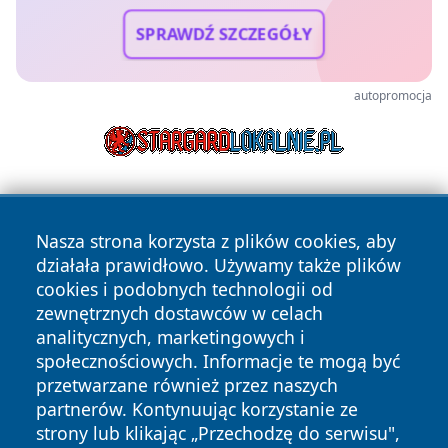
SPRAWDŹ SZCZEGÓŁY
autopromocja
Nasza strona korzysta z plików cookies, aby
działała prawidłowo. Używamy także plików
cookies i podobnych technologii od
zewnętrznych dostawców w celach
Copyright © 2026 terazgniezno.pl Wszystkie prawa
analitycznych, marketingowych i
zastrzeżone.
społecznościowych. Informacje te mogą być
przetwarzane również przez naszych
partnerów. Kontynuując korzystanie ze
Polityka
Polityka
News
Autorzy
strony lub klikając „Przechodzę do serwisu",
Prywatności
Cookies