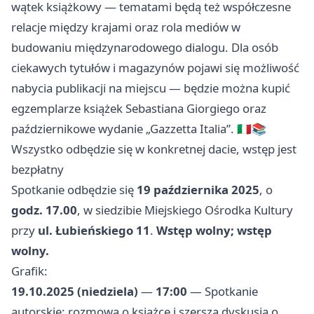
wątek książkowy — tematami będą też współczesne
relacje między krajami oraz rola mediów w
budowaniu międzynarodowego dialogu. Dla osób
ciekawych tytułów i magazynów pojawi się możliwość
nabycia publikacji na miejscu — będzie można kupić
egzemplarze książek Sebastiana Giorgiego oraz
październikowe wydanie „Gazzetta Italia”. 🇮🇹📚
Wszystko odbędzie się w konkretnej dacie, wstęp jest
bezpłatny
Spotkanie odbędzie się
19 października 2025
, o
godz. 17.00
, w siedzibie Miejskiego Ośrodka Kultury
przy
ul. Łubieńskiego 11
.
Wstęp wolny; wstęp
wolny.
Grafik:
19.10.2025 (niedziela)
—
17:00
— Spotkanie
autorskie: rozmowa o książce i szersza dyskusja o