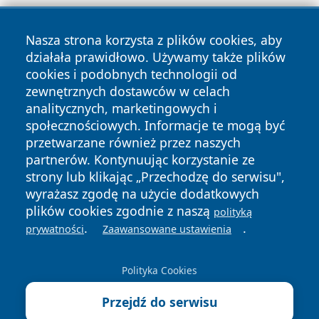
Nasza strona korzysta z plików cookies, aby
działała prawidłowo. Używamy także plików
cookies i podobnych technologii od
zewnętrznych dostawców w celach
Copyright © 2026 terazgniezno.pl Wszystkie prawa
analitycznych, marketingowych i
zastrzeżone.
społecznościowych. Informacje te mogą być
przetwarzane również przez naszych
partnerów. Kontynuując korzystanie ze
Polityka
Polityka
News
Autorzy
strony lub klikając „Przechodzę do serwisu",
Prywatności
Cookies
wyrażasz zgodę na użycie dodatkowych
plików cookies zgodnie z naszą
polityką
.
.
prywatności
Zaawansowane ustawienia
Polityka Cookies
Przejdź do serwisu