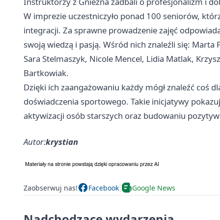
Instruktorzy z Gniezna zadbali o profesjonalizm i d
W imprezie uczestniczyło ponad 100 seniorów, którzy
integracji. Za sprawne prowadzenie zajęć odpowiadała
swoją wiedzą i pasją. Wśród nich znaleźli się: Mart
Sara Stelmaszyk, Nicole Mencel, Lidia Matlak, Krzys
Bartkowiak.
Dzięki ich zaangażowaniu każdy mógł znaleźć coś dl
doświadczenia sportowego. Takie inicjatywy pokazują
aktywizacji osób starszych oraz budowaniu pozytyw
Autor:
krystian
Zaobserwuj nas!
Facebook
Google News
Nadchodzące wydarzenia