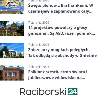
7 sierpnia 2026
Święto plonów z Brathankami. W
Czerniejewie zaplanowano cały
dzień atrakcji
7 sierpnia 2026
14 projektów powalczy o głosy
gnieźnian. Są AED, róże i pomnik
Wojtka
7 sierpnia 2026
Znicze przy mogiłach poległych.
Tak odbędą się obchody w Gnieźnie
7 sierpnia 2026
Folklor z sześciu stron świata i
jubileuszowe widowisko na
gnieźnieńskim Rynku