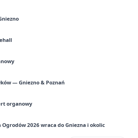
 Gniezno
ehall
ganowy
iołków — Gniezno & Poznań
ert organowy
 Ogrodów 2026 wraca do Gniezna i okolic