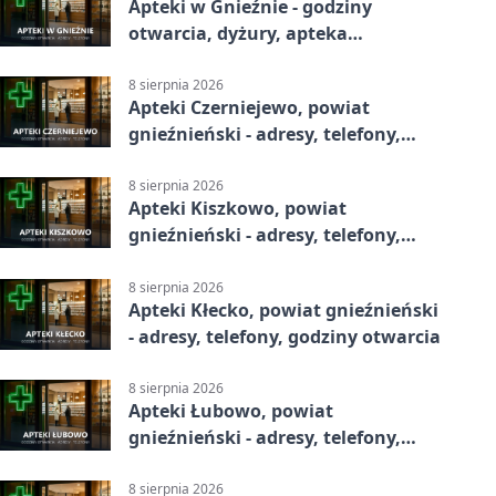
Apteki w Gnieźnie - godziny
otwarcia, dyżury, apteka
całodobowa
8 sierpnia 2026
Apteki Czerniejewo, powiat
gnieźnieński - adresy, telefony,
godziny otwarcia
8 sierpnia 2026
Apteki Kiszkowo, powiat
gnieźnieński - adresy, telefony,
godziny otwarcia
8 sierpnia 2026
Apteki Kłecko, powiat gnieźnieński
- adresy, telefony, godziny otwarcia
8 sierpnia 2026
Apteki Łubowo, powiat
gnieźnieński - adresy, telefony,
godziny otwarcia
8 sierpnia 2026