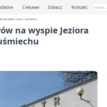
ydatne
Ciekawe
Zobacz
Kontakt
elonek pełen ruchu i uśmiechu
rów na wyspie Jeziora
 uśmiechu