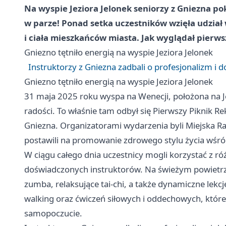
Na wyspie Jeziora Jelonek seniorzy z Gniezna po
w parze! Ponad setka uczestników wzięła udział
i ciała mieszkańców miasta. Jak wyglądał pierws
Gniezno
tętniło energią na wyspie Jeziora Jelonek
Instruktorzy z Gniezna zadbali o profesjonalizm i 
Gniezno
tętniło energią na wyspie Jeziora Jelonek
31 maja 2025 roku wyspa na Wenecji, położona na Jez
radości. To właśnie tam odbył się Pierwszy Piknik
Gniezna. Organizatorami wydarzenia byli Miejska R
postawili na promowanie zdrowego stylu życia wśr
W ciągu całego dnia uczestnicy mogli korzystać z 
doświadczonych instruktorów. Na świeżym powietrzu
zumba, relaksujące tai-chi, a także dynamiczne lekcje
walking oraz ćwiczeń siłowych i oddechowych, które 
samopoczucie.