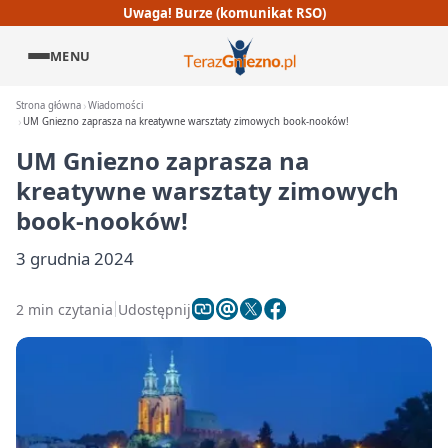
Uwaga! Burze (komunikat RSO)
MENU
Strona główna
Wiadomości
UM Gniezno zaprasza na kreatywne warsztaty zimowych book-nooków!
UM Gniezno zaprasza na
kreatywne warsztaty zimowych
book-nooków!
3 grudnia 2024
2 min czytania
Udostępnij