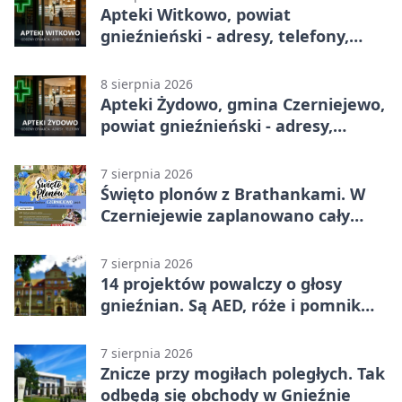
Apteki Witkowo, powiat
gnieźnieński - adresy, telefony,
godziny otwarcia
8 sierpnia 2026
Apteki Żydowo, gmina Czerniejewo,
powiat gnieźnieński - adresy,
telefony, godziny otwarcia
7 sierpnia 2026
Święto plonów z Brathankami. W
Czerniejewie zaplanowano cały
dzień atrakcji
7 sierpnia 2026
14 projektów powalczy o głosy
gnieźnian. Są AED, róże i pomnik
Wojtka
7 sierpnia 2026
Znicze przy mogiłach poległych. Tak
odbędą się obchody w Gnieźnie