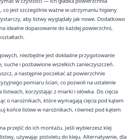
rzymać w czystości — ich gładka powierzchnia
 co jest szczególnie ważne w utrzymaniu higieny
ystarczy, aby listwy wyglądały jak nowe. Dodatkowo
a na idealne dopasowanie do każdej powierzchni,
kształtach.
gowych, niezbędne jest dokładne przygotowanie
e, suche i pozbawione wszelkich zanieczyszczeń.
łuszcz, a następnie poczekać aż powierzchnie
yzyjnego pomiaru ścian, co pozwoli na ustalenie
listwach, korzystając z miarki i ołówka. Do cięcia
tając o narożnikach, które wymagają cięcia pod kątem
suj końce listew w narożnikach, również pod kątem
 przejść do ich montażu. Jeśli wybierzesz klej
stwy, używając pistoletu do kleju. Alternatywnie, dla