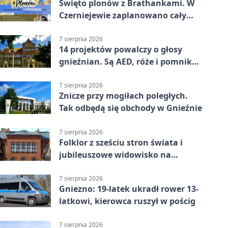
Święto plonów z Brathankami. W
Czerniejewie zaplanowano cały
dzień atrakcji
7 sierpnia 2026
14 projektów powalczy o głosy
gnieźnian. Są AED, róże i pomnik
Wojtka
7 sierpnia 2026
Znicze przy mogiłach poległych.
Tak odbędą się obchody w Gnieźnie
7 sierpnia 2026
Folklor z sześciu stron świata i
jubileuszowe widowisko na
gnieźnieńskim Rynku
7 sierpnia 2026
Gniezno: 19-latek ukradł rower 13-
latkowi, kierowca ruszył w pościg
7 sierpnia 2026