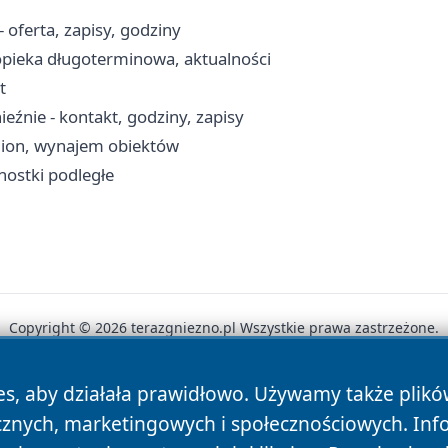
oferta, zapisy, godziny
opieka długoterminowa, aktualności
t
źnie - kontakt, godziny, zapisy
adion, wynajem obiektów
nostki podległe
Copyright © 2026 terazgniezno.pl Wszystkie prawa zastrzeżone.
es, aby działała prawidłowo. Używamy także plik
News
Autorzy
Polityka Prywatności
Polityka Cookie
cznych, marketingowych i społecznościowych. Inf