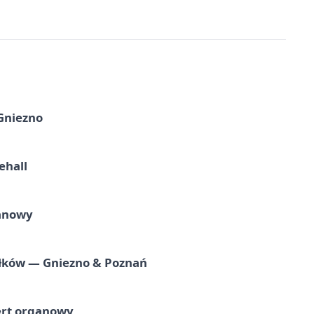
 Gniezno
ehall
ganowy
iołków — Gniezno & Poznań
ert organowy