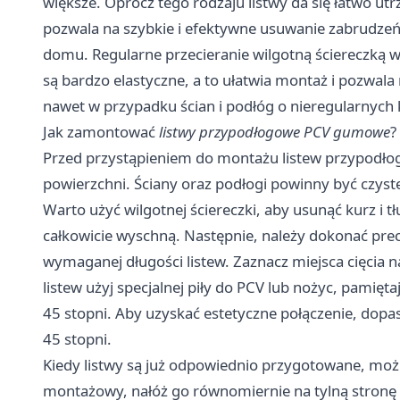
większe. Oprócz tego rodzaju listwy da się łatwo ut
pozwala na szybkie i efektywne usuwanie zabrudzeń,
domu. Regularne przecieranie wilgotną ściereczką w
są bardzo elastyczne, a to ułatwia montaż i pozwal
nawet w przypadku ścian i podłóg o nieregularnych 
Jak zamontować
listwy przypodłogowe PCV gumowe
?
Przed przystąpieniem do montażu listew przypodło
powierzchni. Ściany oraz podłogi powinny być czyst
Warto użyć wilgotnej ściereczki, aby usunąć kurz i t
całkowicie wyschną. Następnie, należy dokonać prec
wymaganej długości listew. Zaznacz miejsca cięcia na 
listew użyj specjalnej piły do PCV lub nożyc, pamię
45 stopni. Aby uzyskać estetyczne połączenie, dopa
45 stopni.
Kiedy listwy są już odpowiednio przygotowane, można
montażowy, nałóż go równomiernie na tylną stronę li