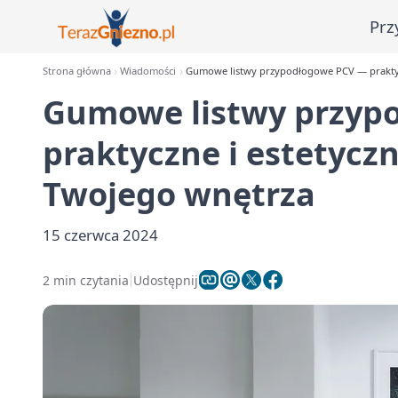
Prz
Strona główna
Wiadomości
Gumowe listwy przypodłogowe PCV — praktycz
Gumowe listwy przyp
praktyczne i estetycz
Twojego wnętrza
15 czerwca 2024
2 min czytania
Udostępnij