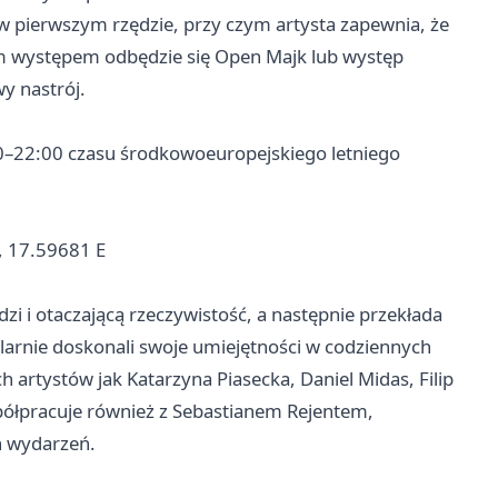
 w pierwszym rzędzie, przy czym artysta zapewnia, że
ym występem odbędzie się Open Majk lub występ
y nastrój.
00–22:00 czasu środkowoeuropejskiego letniego
, 17.59681 E
zi i otaczającą rzeczywistość, a następnie przekłada
larnie doskonali swoje umiejętności w codziennych
h artystów jak Katarzyna Piasecka, Daniel Midas, Filip
ółpracuje również z Sebastianem Rejentem,
h wydarzeń.