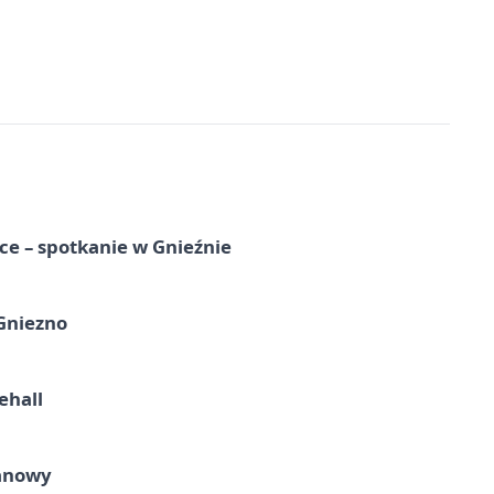
e – spotkanie w Gnieźnie
 Gniezno
ehall
ganowy