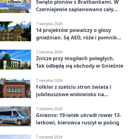
Święto plonów z Brathankami. W
Czerniejewie zaplanowano cały
dzień atrakcji
7 sierpnia 2026
14 projektów powalczy o głosy
gnieźnian. Są AED, róże i pomnik
Wojtka
7 sierpnia 2026
Znicze przy mogiłach poległych.
Tak odbędą się obchody w Gnieźnie
7 sierpnia 2026
Folklor z sześciu stron świata i
jubileuszowe widowisko na
gnieźnieńskim Rynku
7 sierpnia 2026
Gniezno: 19-latek ukradł rower 13-
latkowi, kierowca ruszył w pościg
7 sierpnia 2026