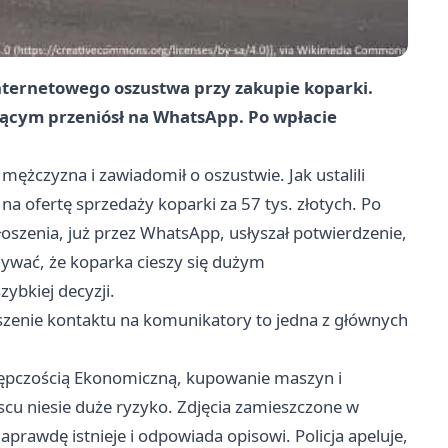
ą internetowego oszustwa przy zakupie koparki.
ającym przeniósł na WhatsApp. Po wpłacie
 mężczyzna i zawiadomił o oszustwie. Jak ustalili
X na ofertę sprzedaży koparki za 57 tys. złotych. Po
szenia, już przez WhatsApp, usłyszał potwierdzenie,
onywać, że koparka cieszy się dużym
ybkiej decyzji.
zenie kontaktu na komunikatory to jedna z głównych
estępczością Ekonomiczną, kupowanie maszyn i
scu niesie duże ryzyko. Zdjęcia zamieszczone w
aprawdę istnieje i odpowiada opisowi. Policja apeluje,