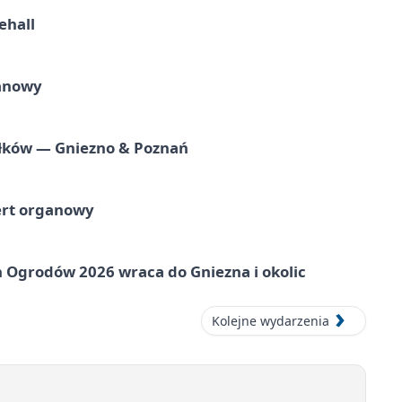
ehall
ganowy
iołków — Gniezno & Poznań
ert organowy
 Ogrodów 2026 wraca do Gniezna i okolic
Kolejne wydarzenia