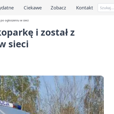
ydatne
Ciekawe
Zobacz
Kontakt
m po ogłoszeniu w sieci
koparkę i został z
w sieci