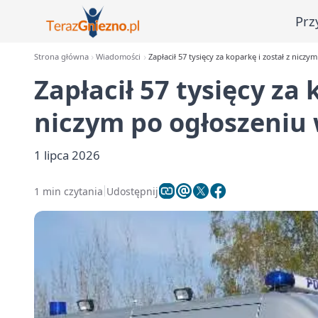
Prz
Strona główna
Wiadomości
Zapłacił 57 tysięcy za koparkę i został z niczy
Zapłacił 57 tysięcy za 
niczym po ogłoszeniu 
1 lipca 2026
1 min czytania
Udostępnij