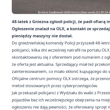
48-latek z Gniezna zgłosił policji, że padł ofiar
Ogłoszenie znalazł na OLX, a kontakt ze sprzed
pieniędzy maszyny nie dostał.
Do gnieźnieńskiej komendy Policji przyszedł 48-letni
policjanci, kilka dni wcześniej natrafił na portalu OL
skontaktowaniu się z oferentem pod numerem z ogło
że oferta jest aktualna. Sprzedający miał też przek
zainteresowaniem, co miało skłonić kupującego do sz
Oficjalne centrum pomocy OLX ostrzega, że przenos
metod stosowanych przez cyberprzestępców.
Jak przekazali policjanci z Wydziału do walki z Prz
pojazdów bez ich wcześniejszego obejrzenia na miej
ogłoszeniu nie dają pewności, że oferowany sprzęt n