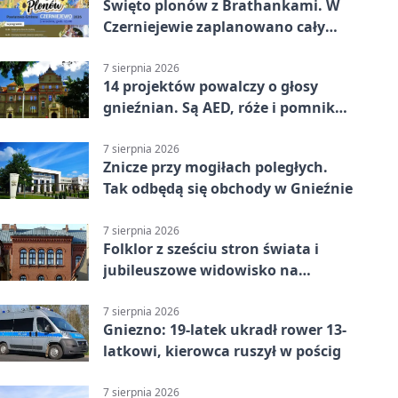
Święto plonów z Brathankami. W
Czerniejewie zaplanowano cały
dzień atrakcji
7 sierpnia 2026
14 projektów powalczy o głosy
gnieźnian. Są AED, róże i pomnik
Wojtka
7 sierpnia 2026
Znicze przy mogiłach poległych.
Tak odbędą się obchody w Gnieźnie
7 sierpnia 2026
Folklor z sześciu stron świata i
jubileuszowe widowisko na
gnieźnieńskim Rynku
7 sierpnia 2026
Gniezno: 19-latek ukradł rower 13-
latkowi, kierowca ruszył w pościg
7 sierpnia 2026