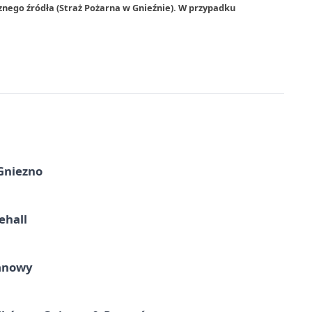
znego źródła (Straż Pożarna w Gnieźnie). W przypadku
 Gniezno
ehall
ganowy