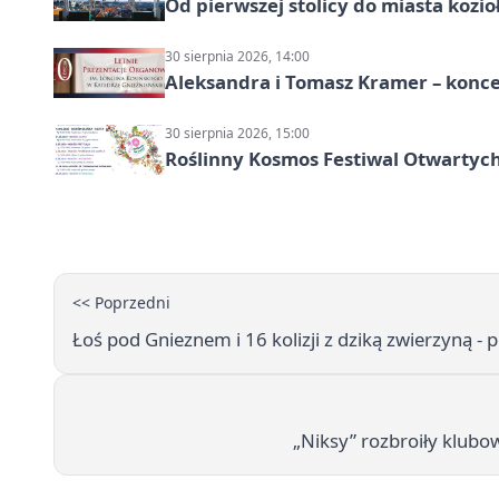
Od pierwszej stolicy do miasta koz
30 sierpnia 2026, 14:00
Aleksandra i Tomasz Kramer – konc
30 sierpnia 2026, 15:00
Roślinny Kosmos Festiwal Otwartych
<< Poprzedni
Łoś pod Gnieznem i 16 kolizji z dziką zwierzyną - 
„Niksy” rozbroiły klubo