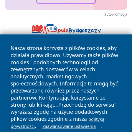
autopromocja
Nasza strona korzysta z plików cookies, aby
działała prawidłowo. Używamy także plików
cookies i podobnych technologii od
zewnętrznych dostawców w celach
analitycznych, marketingowych i
Copyright © 2026 terazgniezno.pl Wszystkie prawa
społecznościowych. Informacje te mogą być
zastrzeżone.
przetwarzane również przez naszych
partnerów. Kontynuując korzystanie ze
strony lub klikając „Przechodzę do serwisu",
Polityka
Polityka
wyrażasz zgodę na użycie dodatkowych
News
Autorzy
Prywatności
Cookies
plików cookies zgodnie z naszą
polityką
.
.
prywatności
Zaawansowane ustawienia