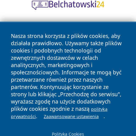
Nasza strona korzysta z plików cookies, aby
działała prawidłowo. Używamy także plików
cookies i podobnych technologii od
zewnętrznych dostawców w celach
Copyright © 2026 terazgniezno.pl Wszystkie prawa
analitycznych, marketingowych i
zastrzeżone.
społecznościowych. Informacje te mogą być
przetwarzane również przez naszych
partnerów. Kontynuując korzystanie ze
Polityka
Polityka
News
Autorzy
strony lub klikając „Przechodzę do serwisu",
Prywatności
Cookies
wyrażasz zgodę na użycie dodatkowych
plików cookies zgodnie z naszą
polityką
.
.
prywatności
Zaawansowane ustawienia
Polityka Cookies