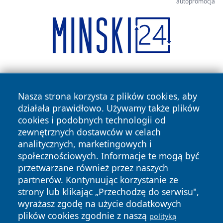
autopromocja
Nasza strona korzysta z plików cookies, aby
działała prawidłowo. Używamy także plików
cookies i podobnych technologii od
zewnętrznych dostawców w celach
Copyright © 2026 terazgniezno.pl Wszystkie prawa
analitycznych, marketingowych i
zastrzeżone.
społecznościowych. Informacje te mogą być
przetwarzane również przez naszych
partnerów. Kontynuując korzystanie ze
Polityka
Polityka
News
Autorzy
strony lub klikając „Przechodzę do serwisu",
Prywatności
Cookies
wyrażasz zgodę na użycie dodatkowych
plików cookies zgodnie z naszą
polityką