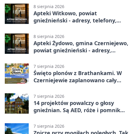
8 sierpnia 2026
Apteki Witkowo, powiat
gnieźnieński - adresy, telefony,
godziny otwarcia
8 sierpnia 2026
Apteki Żydowo, gmina Czerniejewo,
powiat gnieźnieński - adresy,
telefony, godziny otwarcia
7 sierpnia 2026
Święto plonów z Brathankami. W
Czerniejewie zaplanowano cały
dzień atrakcji
7 sierpnia 2026
14 projektów powalczy o głosy
gnieźnian. Są AED, róże i pomnik
Wojtka
7 sierpnia 2026
Znicze przy mogiłach poległych. Tak