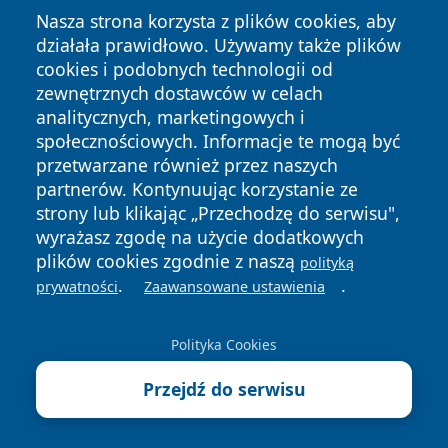
Nasza strona korzysta z plików cookies, aby
działała prawidłowo. Używamy także plików
cookies i podobnych technologii od
zewnętrznych dostawców w celach
Copyright © 2026 terazgniezno.pl Wszystkie prawa
analitycznych, marketingowych i
zastrzeżone.
społecznościowych. Informacje te mogą być
przetwarzane również przez naszych
partnerów. Kontynuując korzystanie ze
Polityka
Polityka
News
Autorzy
strony lub klikając „Przechodzę do serwisu",
Prywatności
Cookies
wyrażasz zgodę na użycie dodatkowych
plików cookies zgodnie z naszą
polityką
.
.
prywatności
Zaawansowane ustawienia
Polityka Cookies
Przejdź do serwisu