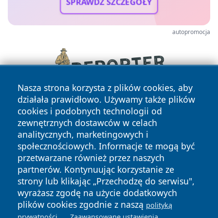
SPRAWDŹ SZCZEGÓŁY
autopromocja
Nasza strona korzysta z plików cookies, aby
działała prawidłowo. Używamy także plików
cookies i podobnych technologii od
zewnętrznych dostawców w celach
analitycznych, marketingowych i
społecznościowych. Informacje te mogą być
przetwarzane również przez naszych
partnerów. Kontynuując korzystanie ze
Copyright © 2026 terazgniezno.pl Wszystkie prawa
zastrzeżone.
strony lub klikając „Przechodzę do serwisu",
wyrażasz zgodę na użycie dodatkowych
plików cookies zgodnie z naszą
polityką
Polityka
Polityka
.
.
prywatności
Zaawansowane ustawienia