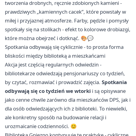
tworzenia drobnych, ręcznie zdobionych kamieni -
prawdziwych „kamiennych cacek”, które powstały w
miłej i przyjaznej atmosferze. Farby, pędzle i pomysły
spotkały się na stolikach - efekt to kolorowe drobiazgi,
które można obejrzeć i dotknąć. 🎨💬
Spotkania odbywają się cyklicznie - to prosta forma
bliskości między biblioteką a mieszkańcami
Akcja jest częścią regularnych odwiedzin -
bibliotekarze odwiedzają pensjonariuszy co tydzień,
by czytać, rozmawiać i prowadzić zajęcia.
Spotkania
odbywają się co tydzień we wtorki
i są opisywane
jako cenne chwile zarówno dla mieszkańców DPS, jak i
dla osób odwiedzających ich z biblioteki. To niewielki,
ale konkretny sposób na budowanie relacji i
urozmaicanie codzienności. 😊
Biblioteka Gniezno kontynuuje tę praktykę - cykliczne