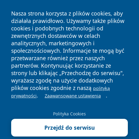
Nasza strona korzysta z plików cookies, aby
działała prawidłowo. Używamy także plików
cookies i podobnych technologii od
zewnętrznych dostawców w celach
Copyright © 2026 terazgniezno.pl Wszystkie prawa
analitycznych, marketingowych i
zastrzeżone.
społecznościowych. Informacje te mogą być
przetwarzane również przez naszych
partnerów. Kontynuując korzystanie ze
Polityka
Polityka
News
Autorzy
strony lub klikając „Przechodzę do serwisu",
Prywatności
Cookies
wyrażasz zgodę na użycie dodatkowych
plików cookies zgodnie z naszą
polityką
.
.
prywatności
Zaawansowane ustawienia
Polityka Cookies
Przejdź do serwisu