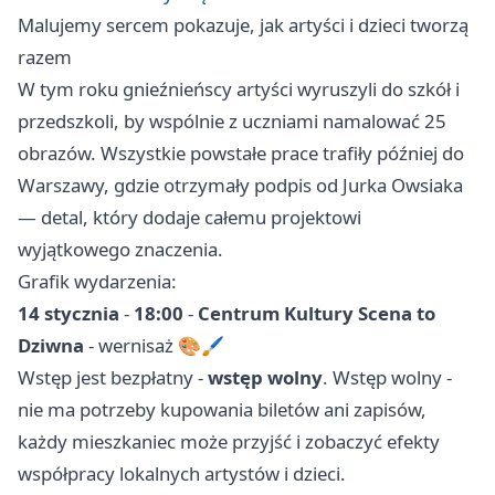
Malujemy sercem pokazuje, jak artyści i dzieci tworzą
razem
W tym roku gnieźnieńscy artyści wyruszyli do szkół i
przedszkoli, by wspólnie z uczniami namalować 25
obrazów. Wszystkie powstałe prace trafiły później do
Warszawy
, gdzie otrzymały podpis od Jurka Owsiaka
— detal, który dodaje całemu projektowi
wyjątkowego znaczenia.
Grafik wydarzenia:
14 stycznia
-
18:00
-
Centrum Kultury Scena to
Dziwna
- wernisaż 🎨🖌️
Wstęp jest bezpłatny -
wstęp wolny
. Wstęp wolny -
nie ma potrzeby kupowania biletów ani zapisów,
każdy mieszkaniec może przyjść i zobaczyć efekty
współpracy lokalnych artystów i dzieci.