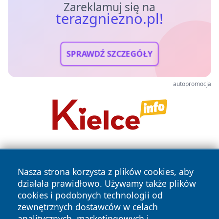
Zareklamuj się na
terazgniezno.pl!
SPRAWDŹ SZCZEGÓŁY
autopromocja
Nasza strona korzysta z plików cookies, aby
działała prawidłowo. Używamy także plików
cookies i podobnych technologii od
zewnętrznych dostawców w celach
Copyright © 2026 terazgniezno.pl Wszystkie prawa
analitycznych, marketingowych i