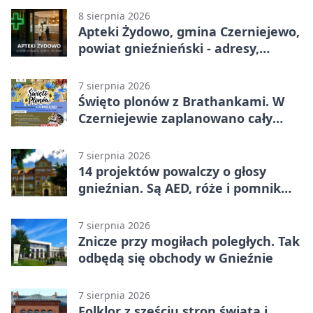
8 sierpnia 2026
Apteki Żydowo, gmina Czerniejewo,
powiat gnieźnieński - adresy,
telefony, godziny otwarcia
7 sierpnia 2026
Święto plonów z Brathankami. W
Czerniejewie zaplanowano cały
dzień atrakcji
7 sierpnia 2026
14 projektów powalczy o głosy
gnieźnian. Są AED, róże i pomnik
Wojtka
7 sierpnia 2026
Znicze przy mogiłach poległych. Tak
odbędą się obchody w Gnieźnie
7 sierpnia 2026
Folklor z sześciu stron świata i