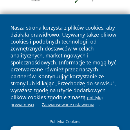
Nasza strona korzysta z plików cookies, aby
działała prawidłowo. Używamy także plików
cookies i podobnych technologii od
zewnętrznych dostawców w celach
Copyright © 2026 terazgniezno.pl Wszystkie prawa
analitycznych, marketingowych i
zastrzeżone.
społecznościowych. Informacje te mogą być
przetwarzane również przez naszych
partnerów. Kontynuując korzystanie ze
Polityka
Polityka
News
Autorzy
strony lub klikając „Przechodzę do serwisu",
Prywatności
Cookies
wyrażasz zgodę na użycie dodatkowych
plików cookies zgodnie z naszą
polityką
.
.
prywatności
Zaawansowane ustawienia
Polityka Cookies