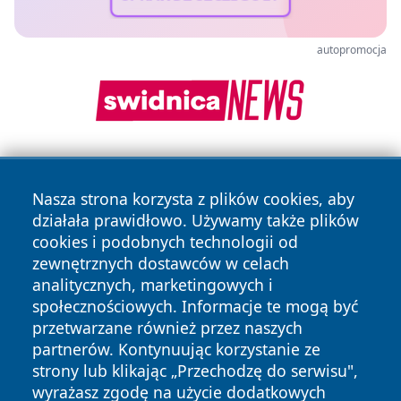
autopromocja
Nasza strona korzysta z plików cookies, aby
działała prawidłowo. Używamy także plików
cookies i podobnych technologii od
zewnętrznych dostawców w celach
Copyright © 2026 terazgniezno.pl Wszystkie prawa
analitycznych, marketingowych i
zastrzeżone.
społecznościowych. Informacje te mogą być
przetwarzane również przez naszych
partnerów. Kontynuując korzystanie ze
Polityka
Polityka
News
Autorzy
strony lub klikając „Przechodzę do serwisu",
Prywatności
Cookies
wyrażasz zgodę na użycie dodatkowych