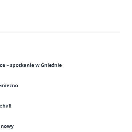
e – spotkanie w Gnieźnie
 Gniezno
ehall
ganowy