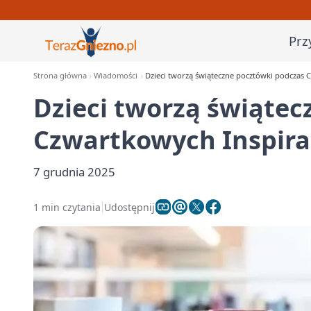
Prz
Strona główna
Wiadomości
Dzieci tworzą świąteczne pocztówki podczas C
Dzieci tworzą świątec
Czwartkowych Inspirac
7 grudnia 2025
1 min czytania
Udostępnij