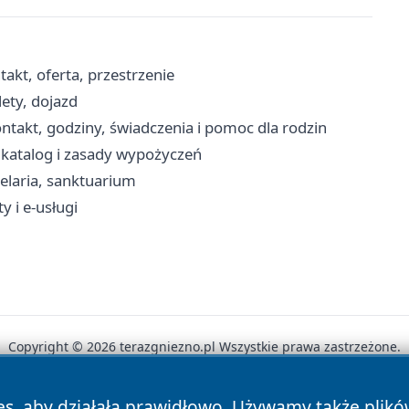
akt, oferta, przestrzenie
ety, dojazd
takt, godziny, świadczenia i pomoc dla rodzin
, katalog i zasady wypożyczeń
elaria, sanktuarium
y i e-usługi
Copyright © 2026 terazgniezno.pl Wszystkie prawa zastrzeżone.
es, aby działała prawidłowo. Używamy także plik