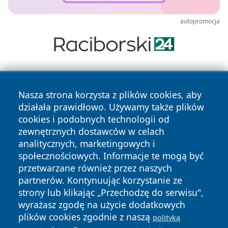
autopromocja
Nasza strona korzysta z plików cookies, aby
działała prawidłowo. Używamy także plików
cookies i podobnych technologii od
zewnętrznych dostawców w celach
Copyright © 2026 terazgniezno.pl Wszystkie prawa
analitycznych, marketingowych i
zastrzeżone.
społecznościowych. Informacje te mogą być
przetwarzane również przez naszych
partnerów. Kontynuując korzystanie ze
Polityka
Polityka
News
Autorzy
strony lub klikając „Przechodzę do serwisu",
Prywatności
Cookies
wyrażasz zgodę na użycie dodatkowych
plików cookies zgodnie z naszą
polityką