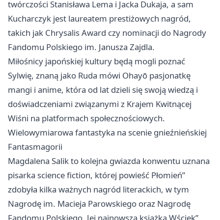
twórczości Stanisława Lema i Jacka Dukaja, a sam
Kucharczyk jest laureatem prestiżowych nagród,
takich jak Chrysalis Award czy nominacji do Nagrody
Fandomu Polskiego im. Janusza Zajdla.
Miłośnicy japońskiej kultury będą mogli poznać
Sylwię, znaną jako Ruda mówi Ohayō pasjonatkę
mangi i anime, która od lat dzieli się swoją wiedzą i
doświadczeniami związanymi z Krajem Kwitnącej
Wiśni na platformach społecznościowych.
Wielowymiarowa fantastyka na scenie gnieźnieńskiej
Fantasmagorii
Magdalena Salik to kolejna gwiazda konwentu uznana
pisarka science fiction, której powieść Płomień”
zdobyła kilka ważnych nagród literackich, w tym
Nagrodę im. Macieja Parowskiego oraz Nagrodę
Fandomu Polskiego. Jej najnowsza książka Wściek”