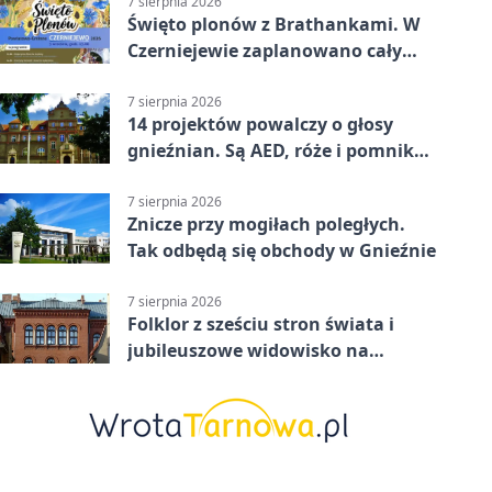
7 sierpnia 2026
Święto plonów z Brathankami. W
Czerniejewie zaplanowano cały
dzień atrakcji
7 sierpnia 2026
14 projektów powalczy o głosy
gnieźnian. Są AED, róże i pomnik
Wojtka
7 sierpnia 2026
Znicze przy mogiłach poległych.
Tak odbędą się obchody w Gnieźnie
7 sierpnia 2026
Folklor z sześciu stron świata i
jubileuszowe widowisko na
gnieźnieńskim Rynku