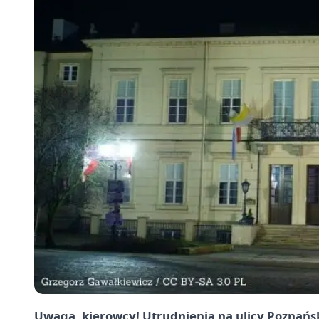
Uwaga, kierowcy! Utrudnienia na ulicy Poznańsk