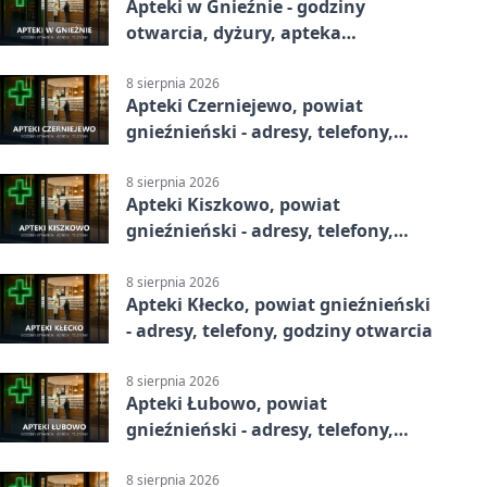
Apteki w Gnieźnie - godziny
otwarcia, dyżury, apteka
całodobowa
8 sierpnia 2026
Apteki Czerniejewo, powiat
gnieźnieński - adresy, telefony,
godziny otwarcia
8 sierpnia 2026
Apteki Kiszkowo, powiat
gnieźnieński - adresy, telefony,
godziny otwarcia
8 sierpnia 2026
Apteki Kłecko, powiat gnieźnieński
- adresy, telefony, godziny otwarcia
8 sierpnia 2026
Apteki Łubowo, powiat
gnieźnieński - adresy, telefony,
godziny otwarcia
8 sierpnia 2026