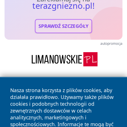
terazgniezno.pl!
SPRAWDŹ SZCZEGÓŁY
autopromocja
Nasza strona korzysta z plików cookies, aby
działała prawidłowo. Używamy także plików
cookies i podobnych technologii od
zewnętrznych dostawców w celach
Copyright © 2026 terazgniezno.pl Wszystkie prawa
analitycznych, marketingowych i
zastrzeżone.
społecznościowych. Informacje te mogą być