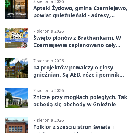
8 sierpnia 2026
Apteki Żydowo, gmina Czerniejewo,
powiat gnieźnieński - adresy,
telefony, godziny otwarcia
7 sierpnia 2026
Święto plonów z Brathankami. W
Czerniejewie zaplanowano cały
dzień atrakcji
7 sierpnia 2026
14 projektów powalczy o głosy
gnieźnian. Są AED, róże i pomnik
Wojtka
7 sierpnia 2026
Znicze przy mogiłach poległych. Tak
odbędą się obchody w Gnieźnie
7 sierpnia 2026
Folklor z sześciu stron świata i