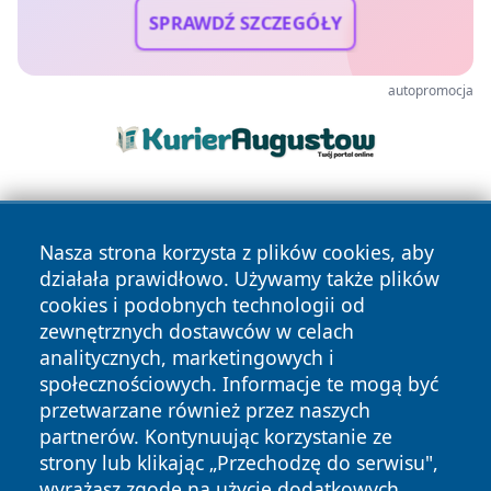
SPRAWDŹ SZCZEGÓŁY
autopromocja
Nasza strona korzysta z plików cookies, aby
działała prawidłowo. Używamy także plików
cookies i podobnych technologii od
zewnętrznych dostawców w celach
Copyright © 2026 terazgniezno.pl Wszystkie prawa
analitycznych, marketingowych i
zastrzeżone.
społecznościowych. Informacje te mogą być
przetwarzane również przez naszych
partnerów. Kontynuując korzystanie ze
Polityka
Polityka
News
Autorzy
strony lub klikając „Przechodzę do serwisu",
Prywatności
Cookies
wyrażasz zgodę na użycie dodatkowych