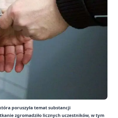
która poruszyła temat substancji
tkanie zgromadziło licznych uczestników, w tym