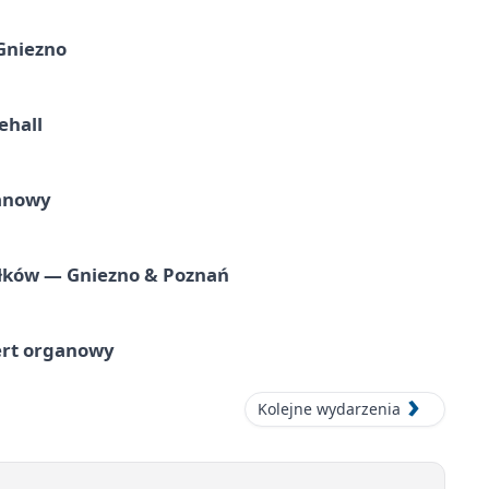
 Gniezno
ehall
ganowy
iołków — Gniezno & Poznań
ert organowy
Kolejne wydarzenia