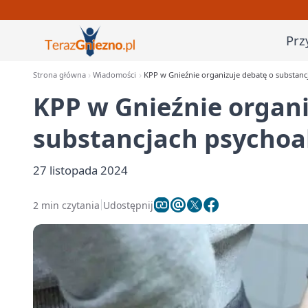
Prz
Strona główna
Wiadomości
KPP w Gnieźnie organizuje debatę o substan
KPP w Gnieźnie organi
substancjach psycho
27 listopada 2024
2 min czytania
Udostępnij