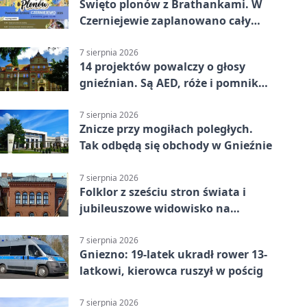
Święto plonów z Brathankami. W
Czerniejewie zaplanowano cały
dzień atrakcji
7 sierpnia 2026
14 projektów powalczy o głosy
gnieźnian. Są AED, róże i pomnik
Wojtka
7 sierpnia 2026
Znicze przy mogiłach poległych.
Tak odbędą się obchody w Gnieźnie
7 sierpnia 2026
Folklor z sześciu stron świata i
jubileuszowe widowisko na
gnieźnieńskim Rynku
7 sierpnia 2026
Gniezno: 19-latek ukradł rower 13-
latkowi, kierowca ruszył w pościg
7 sierpnia 2026