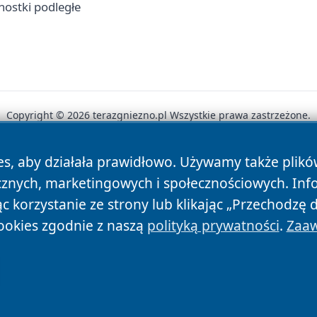
nostki podległe
Copyright © 2026 terazgniezno.pl Wszystkie prawa zastrzeżone.
es, aby działała prawidłowo. Używamy także plik
News
Autorzy
Polityka Prywatności
Polityka Cookie
cznych, marketingowych i społecznościowych. Inf
 korzystanie ze strony lub klikając „Przechodzę 
ookies zgodnie z naszą
polityką prywatności
.
Zaaw