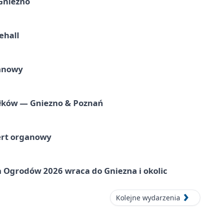
 Gniezno
ehall
ganowy
iołków — Gniezno & Poznań
ert organowy
 Ogrodów 2026 wraca do Gniezna i okolic
Kolejne wydarzenia