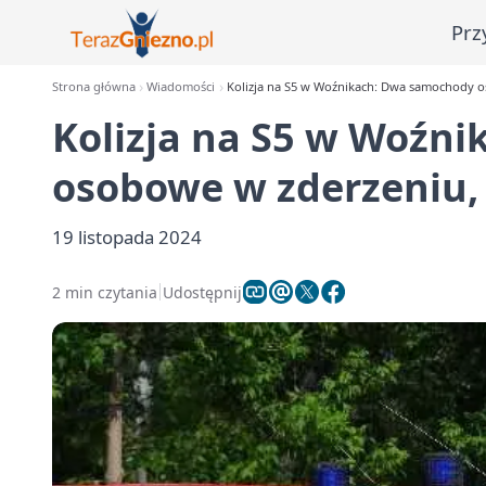
Prz
Strona główna
Wiadomości
Kolizja na S5 w Woźnikach: Dwa samochody 
Kolizja na S5 w Woźn
osobowe w zderzeniu
19 listopada 2024
2 min czytania
Udostępnij