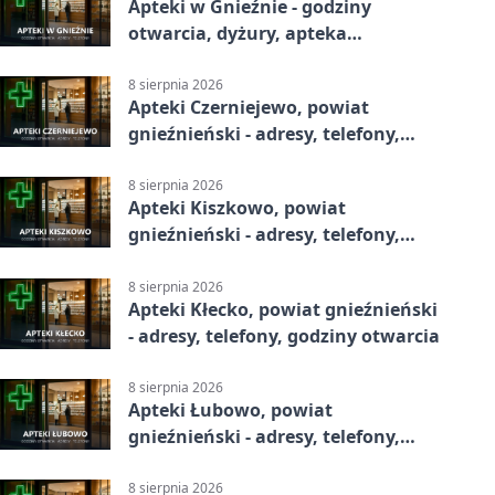
Apteki w Gnieźnie - godziny
otwarcia, dyżury, apteka
całodobowa
8 sierpnia 2026
Apteki Czerniejewo, powiat
gnieźnieński - adresy, telefony,
godziny otwarcia
8 sierpnia 2026
Apteki Kiszkowo, powiat
gnieźnieński - adresy, telefony,
godziny otwarcia
8 sierpnia 2026
Apteki Kłecko, powiat gnieźnieński
- adresy, telefony, godziny otwarcia
8 sierpnia 2026
Apteki Łubowo, powiat
gnieźnieński - adresy, telefony,
godziny otwarcia
8 sierpnia 2026