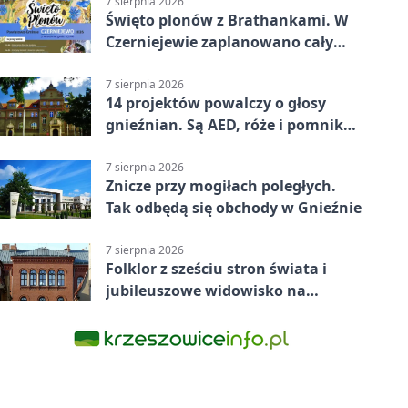
7 sierpnia 2026
Święto plonów z Brathankami. W
Czerniejewie zaplanowano cały
dzień atrakcji
7 sierpnia 2026
14 projektów powalczy o głosy
gnieźnian. Są AED, róże i pomnik
Wojtka
7 sierpnia 2026
Znicze przy mogiłach poległych.
Tak odbędą się obchody w Gnieźnie
7 sierpnia 2026
Folklor z sześciu stron świata i
jubileuszowe widowisko na
gnieźnieńskim Rynku