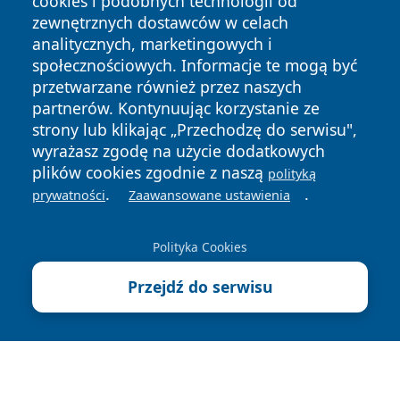
cookies i podobnych technologii od
zewnętrznych dostawców w celach
analitycznych, marketingowych i
społecznościowych. Informacje te mogą być
przetwarzane również przez naszych
Copyright © 2026 terazgniezno.pl Wszystkie prawa
partnerów. Kontynuując korzystanie ze
zastrzeżone.
strony lub klikając „Przechodzę do serwisu",
wyrażasz zgodę na użycie dodatkowych
plików cookies zgodnie z naszą
polityką
Polityka
Polityka
.
.
News
Autorzy
prywatności
Zaawansowane ustawienia
Prywatności
Cookies
Polityka Cookies
Przejdź do serwisu