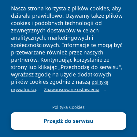
Nasza strona korzysta z plików cookies, aby
działała prawidłowo. Używamy także plików
cookies i podobnych technologii od
zewnętrznych dostawców w celach
analitycznych, marketingowych i
społecznościowych. Informacje te mogą być
Copyright © 2026 terazgniezno.pl Wszystkie prawa
przetwarzane również przez naszych
zastrzeżone.
partnerów. Kontynuując korzystanie ze
strony lub klikając „Przechodzę do serwisu",
wyrażasz zgodę na użycie dodatkowych
Polityka
Polityka
News
Autorzy
plików cookies zgodnie z naszą
Prywatności
Cookies
polityką
.
.
prywatności
Zaawansowane ustawienia
Polityka Cookies
Przejdź do serwisu