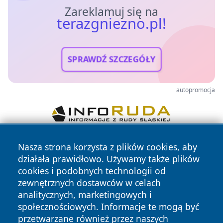
Zareklamuj się na
terazgniezno.pl!
SPRAWDŹ SZCZEGÓŁY
autopromocja
Nasza strona korzysta z plików cookies, aby
działała prawidłowo. Używamy także plików
cookies i podobnych technologii od
zewnętrznych dostawców w celach
analitycznych, marketingowych i
Copyright © 2026 terazgniezno.pl Wszystkie prawa
społecznościowych. Informacje te mogą być
zastrzeżone.
przetwarzane również przez naszych