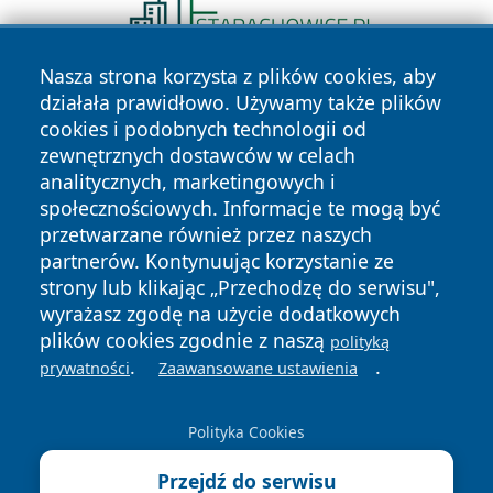
Nasza strona korzysta z plików cookies, aby
działała prawidłowo. Używamy także plików
cookies i podobnych technologii od
zewnętrznych dostawców w celach
analitycznych, marketingowych i
społecznościowych. Informacje te mogą być
Copyright © 2026 terazgniezno.pl Wszystkie prawa
przetwarzane również przez naszych
zastrzeżone.
partnerów. Kontynuując korzystanie ze
strony lub klikając „Przechodzę do serwisu",
wyrażasz zgodę na użycie dodatkowych
Polityka
Polityka
News
Autorzy
plików cookies zgodnie z naszą
polityką
Prywatności
Cookies
.
.
prywatności
Zaawansowane ustawienia
Polityka Cookies
Przejdź do serwisu