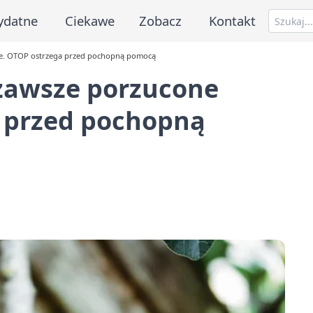
ydatne
Ciekawe
Zobacz
Kontakt
ode. OTOP ostrzega przed pochopną pomocą
e zawsze porzucone
 przed pochopną