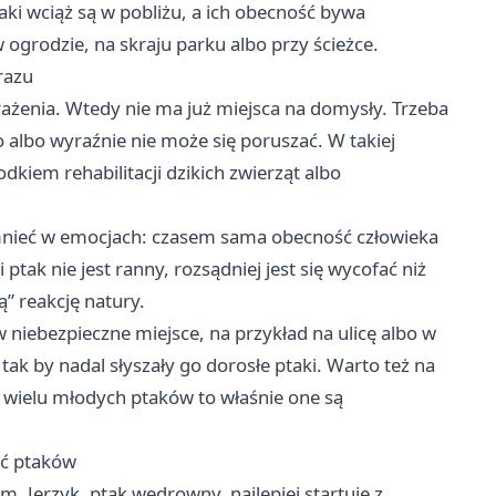
aki wciąż są w pobliżu, a ich obecność bywa
w ogrodzie, na skraju parku albo przy ścieżce.
razu
ażenia. Wtedy nie ma już miejsca na domysły. Trzeba
 albo wyraźnie nie może się poruszać. W takiej
odkiem rehabilitacji dzikich zwierząt albo
nieć w emocjach: czasem sama obecność człowieka
ptak nie jest ranny, rozsądniej jest się wycofać niż
” reakcję natury.
 w niebezpieczne miejsce, na przykład na ulicę albo w
tak by nadal słyszały go dorosłe ptaki. Warto też na
wielu młodych ptaków to właśnie one są
ść ptaków
 Jerzyk, ptak wędrowny, najlepiej startuje z