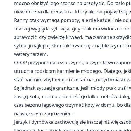
mocno obniżyć jego szanse na przeżycie. Dorosłe pt
niewidoczna dla człowieka, który akurat pojawił się 
Ranny ptak wymaga pomocy, ale nie każdej i nie od 
Inaczej wygląda sytuacja, gdy ptak ma widoczne obr
sprawdzić, czy zwierzę krwawi, ma złamane skrzydło
sytuacji najlepiej skontaktować się z najbliższym ośr
weterynarzem.
OTOP przypomina też o czymś, o czym łatwo zapom
utrudnia rodzicom karmienie młodego. Dlatego, jeśli 
stać nad nim zbyt długo i czekać na „natychmiastową
Są jednak sytuacje graniczne. Jeśli młody ptak trafił
zasięg kota, można przenieść go kilka metrów dalej, 
czas sezonu lęgowego trzymać koty w domu, bo dla 
największym zagrożeniem.
Jerzyk i dymówka zachowują się inaczej niż większo
Nie wszystkie gatunki podlegają tym samym zasadom.