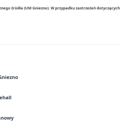
rznego źródła (UM Gniezno). W przypadku zastrzeżeń dotyczących
 Gniezno
ehall
ganowy