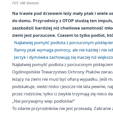
FOT. UM Gniezno
Na trawie pod drzewem leży mały ptak i wiele o
do domu. Przyrodnicy z OTOP studzą ten impuls
zaszkodzić bardziej niż chwilowa samotność mło
ziemi jest porzucone. Czasem to tylko podlot, kt
Najłatwiej pomylić podlota z porzuconym pisklęci
Ranny ptak wymaga pomocy, ale nie każdej i nie od
Jerzyk i dymówka zachowują się inaczej niż większ
Najłatwiej pomylić podlota z porzuconym pisklęcie
Ogólnopolskie Towarzystwo Ochrony Ptaków zwraca 
leżący na ziemi nie musi być ofiarą wypadku. Jeśli 
podskakuje, siedzi nisko i jeszcze nie lata pewnie, n
przez rodziców, tylko ci zwykle trzymają się nieco da
„Nie porywajmy więc podlotów!”
To zdanie przyrodników nie jest przesadą. Zabrani