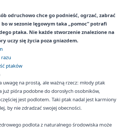
sób odruchowo chce go podnieść, ogrzać, zabrać
, bo w sezonie lęgowym taka „pomoc” potrafi
dego ptaka. Nie każde stworzenie znalezione na
óry uczy się życia poza gniazdem.
em
 razu
ość ptaków
m
uwagę na prostą, ale ważną rzecz: młody ptak
ma już pióra podobne do dorosłych osobników,
ajczęściej jest podlotem. Taki ptak nadal jest karmiony
lej, by nie zdradzać swojej obecności.
e zdrowego podlota z naturalnego środowiska może