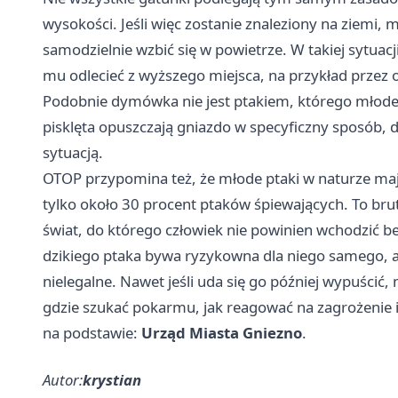
wysokości. Jeśli więc zostanie znaleziony na ziemi, 
samodzielnie wzbić się w powietrze. W takiej sytuacji
mu odlecieć z wyższego miejsca, na przykład przez 
Podobnie dymówka nie jest ptakiem, którego młode 
pisklęta opuszczają gniazdo w specyficzny sposób, dl
sytuacją.
OTOP przypomina też, że młode ptaki w naturze maj
tylko około 30 procent ptaków śpiewających. To brut
świat, do którego człowiek nie powinien wchodzić 
dzikiego ptaka bywa ryzykowna dla niego samego, a
nielegalne. Nawet jeśli uda się go później wypuścić,
gdzie szukać pokarmu, jak reagować na zagrożenie i
na podstawie:
Urząd Miasta Gniezno
.
Autor:
krystian