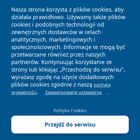
Nasza strona korzysta z plików cookies, aby
działała prawidłowo. Używamy także plików
cookies i podobnych technologii od
zewnętrznych dostawców w celach
Copyright © 2026 terazgniezno.pl Wszystkie prawa
analitycznych, marketingowych i
zastrzeżone.
społecznościowych. Informacje te mogą być
przetwarzane również przez naszych
partnerów. Kontynuując korzystanie ze
Polityka
Polityka
News
Autorzy
strony lub klikając „Przechodzę do serwisu",
Prywatności
Cookies
wyrażasz zgodę na użycie dodatkowych
plików cookies zgodnie z naszą
polityką
.
.
prywatności
Zaawansowane ustawienia
Polityka Cookies
Przejdź do serwisu